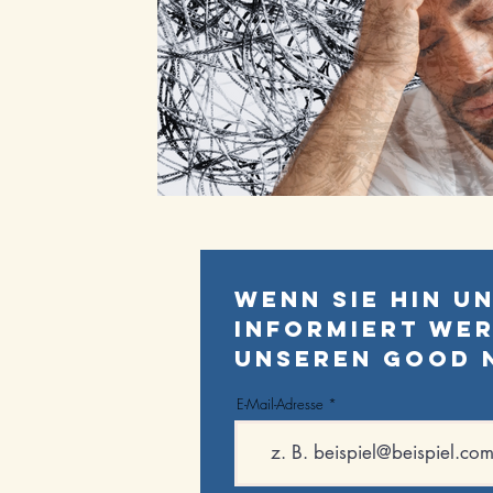
Wenn Sie hin u
informiert wer
unseren Good N
KONTAKT
E-Mail-Adresse