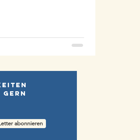
keiten
e gern
etter abonnieren