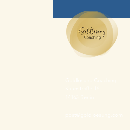
Goldlösung Coaching
Kaunstraße 16
14163 Berlin
post@goldloesung.com