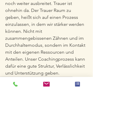
noch weiter ausbreitet. Trauer ist 
ohnehin da. Der Trauer Raum zu 
geben, heißt sich auf einen Prozess 
einzulassen, in dem wir stärker werden 
können. Nicht mit 
zusammengebissenen Zähnen und im 
Durchhaltemodus, sondern im Kontakt 
mit den eigenen Ressourcen und 
Anteilen. Unser Coachingprozess kann 
dafür eine gute Struktur, Verlässlichkeit 
und Unterstützung geben.
Trauer
Schock
Schmerz
Verlust
Intensität
Individualität
Konflikte
Familie
Wut
Trauerphasen
Ball in der Box
Zeit
Streit
Tod
Beerdigung
Erbe
Mentale Gesundheit