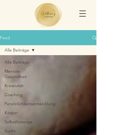
Feed
Alle Beiträge
Alle Beiträge
Mentale
Gesundheit
Kreativität
Coaching
Persönlichkeitsentwicklung
Körper
Selbstfürsorge
Sucht