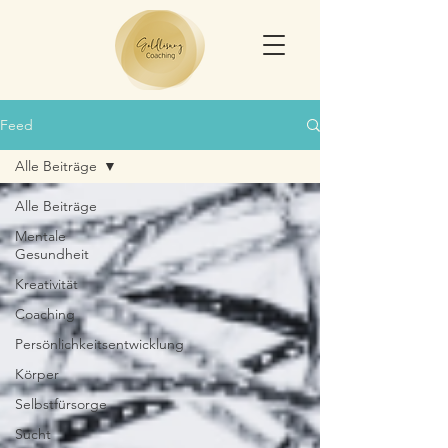
Feed
Alle Beiträge
Alle Beiträge
Mentale
Gesundheit
Kreativität
Coaching
Persönlichkeitsentwicklung
Körper
Selbstfürsorge
Sucht