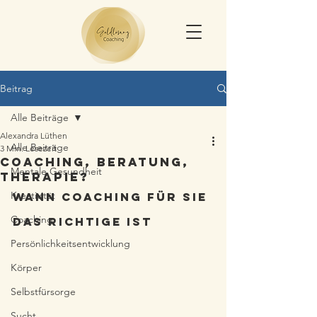
Beitrag
Alle Beiträge
Alexandra Lüthen
Alle Beiträge
3 Min. Lesezeit
Coaching, Beratung,
Mentale Gesundheit
Therapie?
Kreativität
Wann Coaching für Sie 
Coaching
das Richtige ist 
Persönlichkeitsentwicklung
Körper
Selbstfürsorge
Sucht